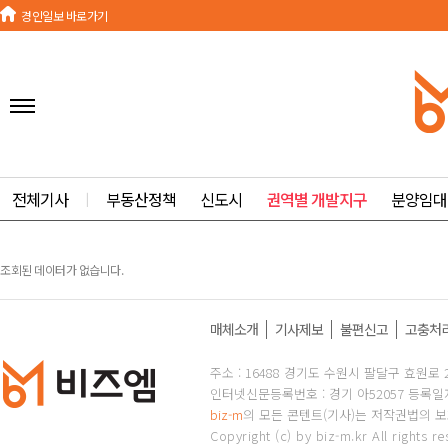
경인일보 바로가기
전체기사
ㅣ
부동산정책
신도시
권역별 개발지구
분양임대
조회된 데이터가 없습니다.
매체소개
기사제보
불편신고
고충처
주소 : 16488 경기도 수원시 팔달구 효원로 2
인터넷신문등록번호 : 경기 아52057 등록일자 
biz-m
의 모든 콘텐트(기사)는 저작권법의 보호
Copyright (c) by biz-m.kr All rights re